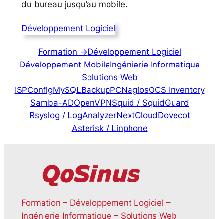
du bureau jusqu’au mobile.
Développement Logiciel
Formation ->
Développement Logiciel
Développement Mobile
Ingénierie Informatique
Solutions Web
ISPConfig
MySQL
BackupPC
Nagios
OCS Inventory
Samba-AD
OpenVPN
Squid / SquidGuard
Rsyslog / LogAnalyzer
NextCloud
Dovecot
Asterisk / Linphone
Formation – Développement Logiciel –
Ingénierie Informatique – Solutions Web