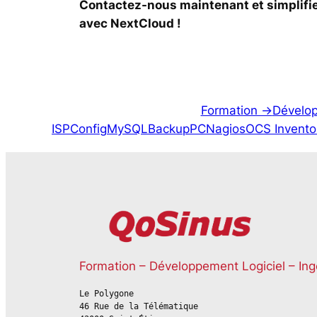
Contactez-nous maintenant et simplifiez
avec NextCloud !
Formation ->
Dévelop
ISPConfig
MySQL
BackupPC
Nagios
OCS Invento
Formation – Développement Logiciel – Ing
Le Polygone
46 Rue de la Télématique