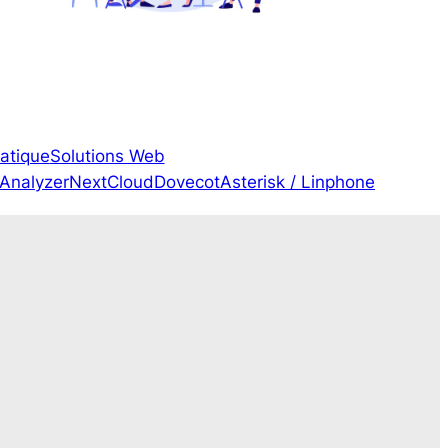
matique
Solutions Web
gAnalyzer
NextCloud
Dovecot
Asterisk / Linphone