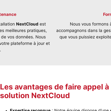
ntenance
For
tallation
NextCloud
est
Nous vous formons à 
es meilleures pratiques,
accompagnons dans la gesti
e de vos données. Nous
que vous puissiez exploite
otre plateforme à jour et
.
Les avantages de faire appel à
solution NextCloud
Expertise reconnue
: Notre équipe dispose d’une e