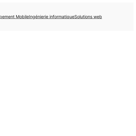
pement Mobile
Ingénierie informatique
Solutions web