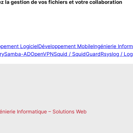
 la gestion de vos fichiers et votre collaboration
pement Logiciel
Développement Mobile
Ingénierie Infor
ry
Samba-AD
OpenVPN
Squid / SquidGuard
Rsyslog / Lo
énierie Informatique – Solutions Web