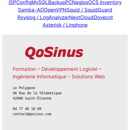
ISPConfig
MySQL
BackupPC
Nagios
OCS Inventory
Samba-AD
OpenVPN
Squid / SquidGuard
Rsyslog / LogAnalyzer
NextCloud
Dovecot
Asterisk / Linphone
Formation – Développement Logiciel –
Ingénierie Informatique – Solutions Web
Le Polygone
46 Rue de la Télématique
42000 Saint-Étienne
04 77 46 10 09
contact@qosinus.com